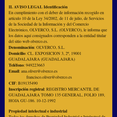
II. AVISO LEGAL Identificación
En cumplimiento con el deber de información recogido en
artículo 10 de la Ley 34/2002, de 11 de julio, de Servicios
de la Sociedad de la Información y del Comercio
Electrónico, OLVERCO, S.L. (OLVERCO), le informa que
los datos aquí consignados corresponden a la entidad titular
del sitio web olverco.es.
Denominación
: OLVERCO, S.L.
Domicilio
: CL. EXPOSICION 3, 2º, 19001
GUADALAJARA (GUADALAJARA)
Teléfono
: 949223663
Email
: ana.oliver@olverco.es
francisco.oliver@olverco.es
CIF
: B19135490
Inscripción registral
: REGISTRO MERCANTIL DE
GUADALAJARA TOMO 135 GENERAL, FOLIO 189,
HOJA GU-186. 10-12-1992
Propiedad intelectual e industrial
Todos los derechos de Propiedad Industrial e Intelectual de